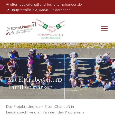
✉ elternbegleitung@und-los-elternchancen.de
📍 Hauptstraße 123, 63849 Leidersbach
Mit Elternbegleitung
Familien stärken
Das Projekt „Und los – ElternChanceN in
Leidersbach" wird im Rahmen des Programms