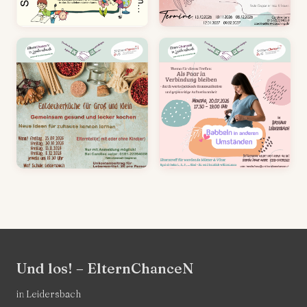
Und los! – ElternChanceN
in Leidersbach